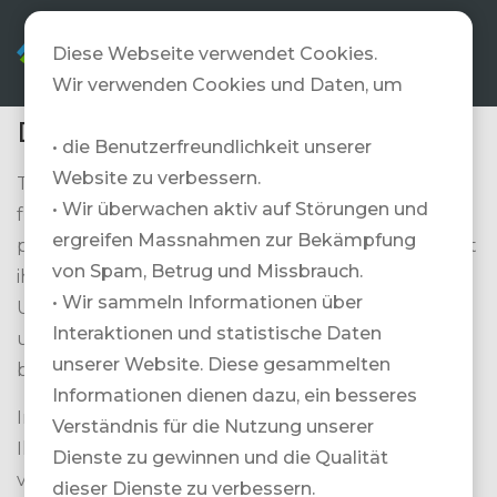
DE
Diese Webseite verwendet Cookies.
Wir verwenden Cookies und Daten, um
Datenschutzerklärung
• die Benutzerfreundlichkeit unserer
Website zu verbessern.
Travelzone AG («Wir») ist als Datenverantwortliche
• Wir überwachen aktiv auf Störungen und
für die Erhebung und Bearbeitung Ihrer
ergreifen Massnahmen zur Bekämpfung
personenbezogenen Daten im Zusammenhang mit
von Spam, Betrug und Missbrauch.
ihren Dienstleistungen und Tätigkeiten zuständig.
• Wir sammeln Informationen über
Unsere Aufgabe ist es, unseren Kunden ein
Interaktionen und statistische Daten
umfassendes Angebot an Reisedienstleistungen zu
unserer Website. Diese gesammelten
bieten.
Informationen dienen dazu, ein besseres
In dieser Datenschutzerklärung erläutern wir
Verständnis für die Nutzung unserer
Ihnen, wie wir Ihre personenbezogenen Daten
Dienste zu gewinnen und die Qualität
verarbeiten, welche Rechte Sie haben und wie Sie
dieser Dienste zu verbessern.