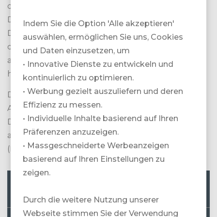
diese kontrollieren und verwalten können. Unsere
Datenbearbeitung kann allenfalls durch weitere
Indem Sie die Option 'Alle akzeptieren'
Datenschutzhinweise, wie insbesondere auch in
auswählen, ermöglichen Sie uns, Cookies
den Allgemeinen (Reise-)Bedingungen enthalten,
und Daten einzusetzen, um
abgedeckt sein oder aus den Umständen
• Innovative Dienste zu entwickeln und
hervorgehen bzw. gesetzlich geregelt sein.
kontinuierlich zu optimieren.
• Werbung gezielt auszuliefern und deren
Diese Datenschutzerklärung entspricht den
Effizienz zu messen.
Anforderungen des schweizerischen
• Individuelle Inhalte basierend auf Ihren
Datenschutzrechts sowie – sofern und soweit
Präferenzen anzuzeigen.
anwendbar – der Datenschutz-Grundverordnung
• Massgeschneiderte Werbeanzeigen
(DSGVO) der Europäischen Union.
basierend auf Ihren Einstellungen zu
zeigen.
1. SIND SIE VON DIESER MITTEILUNG
BETROFFEN?
Durch die weitere Nutzung unserer
Webseite stimmen Sie der Verwendung