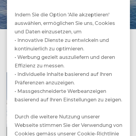
Indem Sie die Option 'Alle akzeptieren'
auswählen, ermöglichen Sie uns, Cookies
und Daten einzusetzen, um
• Innovative Dienste zu entwickeln und
Massgeschneiderte Reisen weltweit - mit Know-
kontinuierlich zu optimieren.
How, Erfahrung und Leidenschaft.
Heliski, Golf und andere Traumreisen.
• Werbung gezielt auszuliefern und deren
Effizienz zu messen.
• Individuelle Inhalte basierend auf Ihren
Präferenzen anzuzeigen.
• Massgeschneiderte Werbeanzeigen
basierend auf Ihren Einstellungen zu zeigen.
Durch die weitere Nutzung unserer
Webseite stimmen Sie der Verwendung von
SNOWZONE
GOLFZONE
Cookies gemäss unserer Cookie-Richtlinie