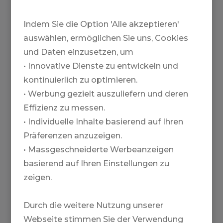
Gruppenreise ins Tiefschnee-Paradies: auf
Indem Sie die Option 'Alle akzeptieren'
Tourenski durchs authentische Japan.
Erfahrene Bergführer begleiten kleine
auswählen, ermöglichen Sie uns, Cookies
Gruppen durch tief verschneite
Landschaften auf Hokkaido und Honshu,
und Daten einzusetzen, um
fernab der überfüllten Pisten.
• Innovative Dienste zu entwickeln und
kontinuierlich zu optimieren.
• Werbung gezielt auszuliefern und deren
Effizienz zu messen.
• Individuelle Inhalte basierend auf Ihren
Präferenzen anzuzeigen.
• Massgeschneiderte Werbeanzeigen
basierend auf Ihren Einstellungen zu
zeigen.
Durch die weitere Nutzung unserer
Webseite stimmen Sie der Verwendung