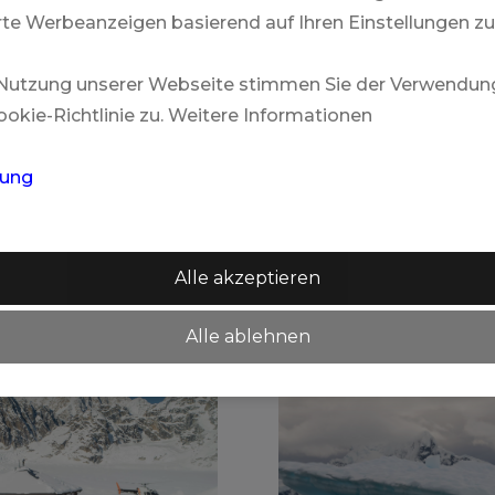
te Werbeanzeigen basierend auf Ihren Einstellungen zu
 Nutzung unserer Webseite stimmen Sie der Verwendun
, aussergewöhnliche Rundreisen u
okie-Richtlinie zu. Weitere Informationen
tegorie "& More". „Once-in-a-Lifet
massgeschneidert nur für Dich pl
rung
Unsere Destinatione
Alle akzeptieren
Alle ablehnen