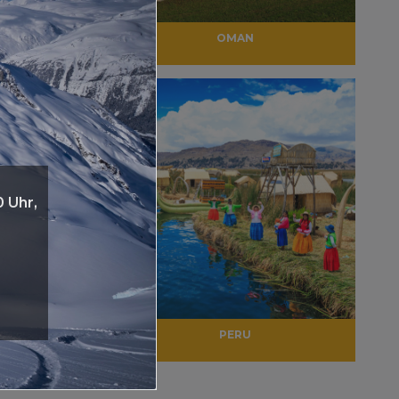
ON @
OMAN
0 Uhr,
DURCH
PERU