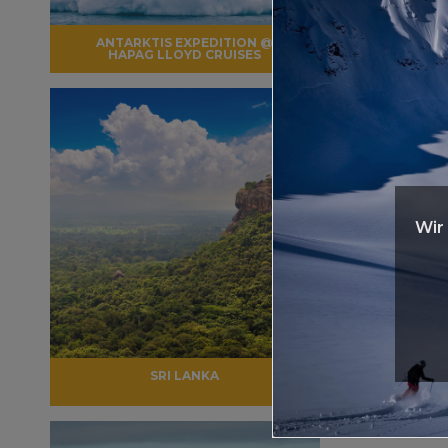
ANTARKTIS EXPEDITION @
ANT
HAPAG LLOYD CRUISES
Wir l
SRI LANKA
14-T