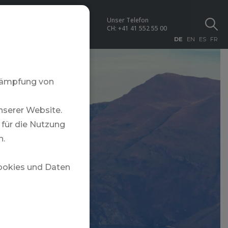
Unser Telefon
NEWS
CH:
+41 41 552 55 00
DE
EN
ES
FR
ekämpfung von
nserer Website.
für die Nutzung
n.
Cookies und Daten