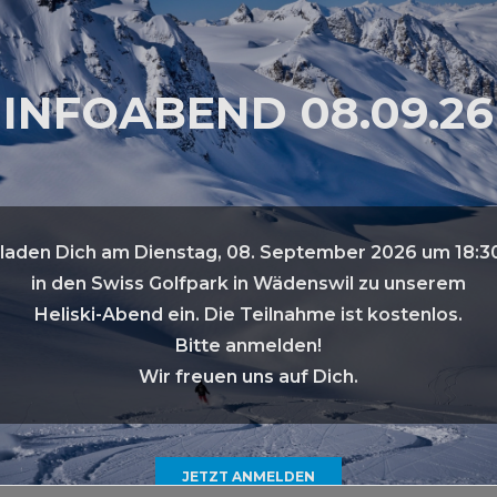
ARKTIS EXPEDITION @
ANTARKTIS EXPEDITI
SCENIC
PONANT
INFOABEND 08.09.26
aden Dich am Dienstag, 08. September 2026 um 18:3
in den Swiss Golfpark in Wädenswil zu unserem
Heliski-Abend ein. Die Teilnahme ist kostenlos.
Bitte anmelden!
Wir freuen uns auf Dich.
ÄGIGE RUNDREISE DURCH
12-TÄGIGE RUNDREISE 
SRI LANKA
DEN OMAN
JETZT ANMELDEN