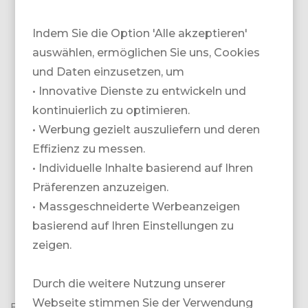
Indem Sie die Option 'Alle akzeptieren'
auswählen, ermöglichen Sie uns, Cookies
und Daten einzusetzen, um
• Innovative Dienste zu entwickeln und
SNOWZONE
GOLFZONE
kontinuierlich zu optimieren.
• Werbung gezielt auszuliefern und deren
Effizienz zu messen.
• Individuelle Inhalte basierend auf Ihren
Präferenzen anzuzeigen.
• Massgeschneiderte Werbeanzeigen
basierend auf Ihren Einstellungen zu
zeigen.
&MORE
TEAM
Durch die weitere Nutzung unserer
Webseite stimmen Sie der Verwendung
Bei uns finden Sie
massgeschneiderte Touren
zu