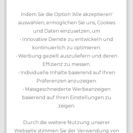
Akademie vorhanden
Indem Sie die Option 'Alle akzeptieren'
auswählen, ermöglichen Sie uns, Cookies
und Daten einzusetzen, um
• Innovative Dienste zu entwickeln und
kontinuierlich zu optimieren.
• Werbung gezielt auszuliefern und deren
Effizienz zu messen.
• Individuelle Inhalte basierend auf Ihren
Präferenzen anzuzeigen.
• Massgeschneiderte Werbeanzeigen
basierend auf Ihren Einstellungen zu
Der „Hai“ hat hier einen Links Course in die osmanische
zeigen.
Wüstenlandschaft gesetzt, welcher seines gleichen sucht.
Zwischen Strand und Wüste zauberte Greg Norman
eine Golf-Oase der besonderen Art. Jede Abschlagsbox ist
Durch die weitere Nutzung unserer
ein Erlebnis! Dem Golfpro ist es hierbei sehr geschickt
Webseite stimmen Sie der Verwendung von
gelungen, in fast jede Spielbahn interessante