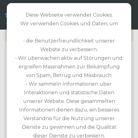
DE
Diese Webseite verwendet Cookies.
Wir verwenden Cookies und Daten, um
• die Benutzerfreundlichkeit unserer
Website zu verbessern.
AL MOUJ GOLF
• Wir überwachen aktiv auf Störungen und
ergreifen Massnahmen zur Bekämpfung
Golfplatz Informationen
von Spam, Betrug und Missbrauch.
Länge 6.713m / Par 72 / 18-Loch-Platz
• Wir sammeln Informationen über
Handicap erforderlich
Interaktionen und statistische Daten
Übungsmöglichkeiten: Driving Range,
unserer Website. Diese gesammelten
Putting Green, Pitching Green, Chipping
Informationen dienen dazu, ein besseres
Green, Übungsbunker
Verständnis für die Nutzung unserer
Ausrüstung zur Miete: Leihschläger,
Dienste zu gewinnen und die Qualität
Trolley, Elektro Trolley, Cart
dieser Dienste zu verbessern.