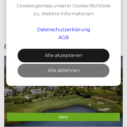
Perspektiven der umliegenden Landschaften zu
Cookies gemäss unserer Cookie-Richtlinie
integrieren.
zu. Weitere Informationen
Datenschutzerklärung
AGB
Golfzone Promotionen
Alle akzeptieren
MONTE REI GOLF & COUNTRY CLUB
Alle ablehnen
Mehr