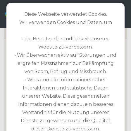
DE
Diese Webseite verwendet Cookies.
Wir verwenden Cookies und Daten, um
• die Benutzerfreundlichkeit unserer
Website zu verbessern.
LES CHÂTEAUX COURSE
• Wir überwachen aktiv auf Störungen und
ergreifen Massnahmen zur Bekämpfung
Home
>
Golfzone
>
von Spam, Betrug und Missbrauch.
Les Châteaux Course
• Wir sammeln Informationen über
Interaktionen und statistische Daten
Golfplatz Informationen
unserer Website. Diese gesammelten
Informationen dienen dazu, ein besseres
Länge 6.305m / Par 71 / 18-Loch-Platz
Verständnis für die Nutzung unserer
Handicap erforderlich
Dienste zu gewinnen und die Qualität
Etikette: Softspikes erforderlich
dieser Dienste zu verbessern.
Übungsmöglichkeiten: Driving Range,