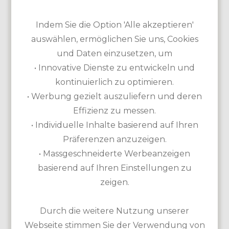
Putting Green, Chipping Green,
Indem Sie die Option 'Alle akzeptieren'
Übungsbunker
auswählen, ermöglichen Sie uns, Cookies
Ausrüstung zur Miete: Leischläger, Cart,
und Daten einzusetzen, um
Trolley
• Innovative Dienste zu entwickeln und
Akademie vorhanden
kontinuierlich zu optimieren.
• Werbung gezielt auszuliefern und deren
Effizienz zu messen.
• Individuelle Inhalte basierend auf Ihren
Präferenzen anzuzeigen.
• Massgeschneiderte Werbeanzeigen
basierend auf Ihren Einstellungen zu
zeigen.
Durch die weitere Nutzung unserer
Webseite stimmen Sie der Verwendung von