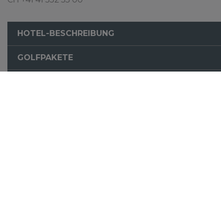
HOTEL-BESCHREIBUNG
GOLFPAKETE
PREISE
AN- UND ABREISE
Diese tollen Golfpl
ALCAIDESA LINKS GOLF RESORT
COURSE