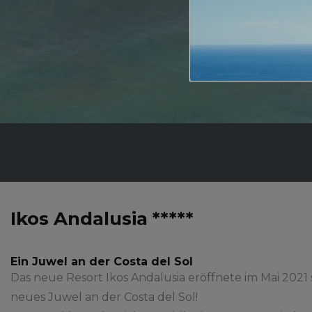
Ikos Andalusia *****
Ein Juwel an der Costa del Sol
Das neue Resort Ikos Andalusia eröffnete im Mai 2021 s
neues Juwel an der Costa del Sol!