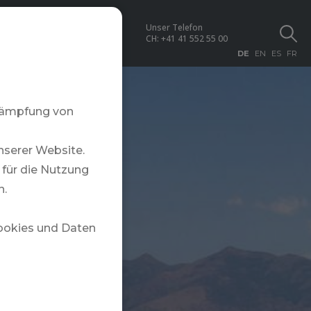
Unser Telefon
NEWS
CH:
+41 41 552 55 00
DE
EN
ES
FR
ekämpfung von
nserer Website.
für die Nutzung
n.
Cookies und Daten