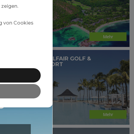
 zeigen.
g von Cookies
Mehr
HERITAGE LE TELFAIR GOLF &
WELLNESS RESORT
s
Mehr