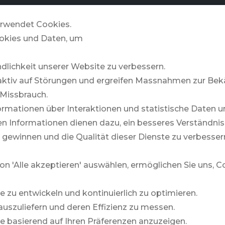
GOLFZONE
& MORE
STORIES
rwendet Cookies.
okies und Daten, um
ndlichkeit unserer Website zu verbessern.
Indischer Ozean
aktiv auf Störungen und ergreifen Massnahmen zur B
Missbrauch.
rmationen über Interaktionen und statistische Daten u
, Natur und aussergewöhnliche Plätze. Mauritius begeist
 Informationen dienen dazu, ein besseres Verständnis 
bnis bieten. Eine ideale Destination für anspruchsvolle
 gewinnen und die Qualität dieser Dienste zu verbesser
on 'Alle akzeptieren' auswählen, ermöglichen Sie uns, 
CONSTANCE BELLE MARE PLAGE
te zu entwickeln und kontinuierlich zu optimieren.
auszuliefern und deren Effizienz zu messen.
lte basierend auf Ihren Präferenzen anzuzeigen.