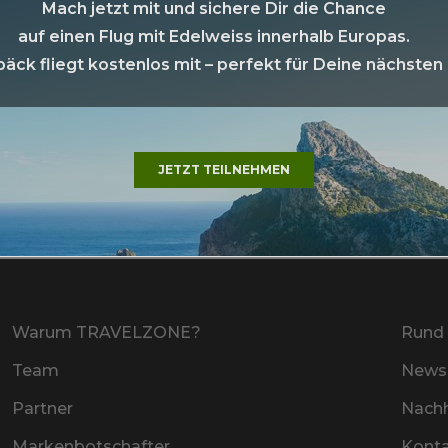
DINAROBIN BEACHCOMBER GOLF
Mach jetzt mit und sichere Dir die Chance
RESORT & SPA
auf einen Flug mit Edelweiss innerhalb Europas.
äck fliegt kostenlos mit – perfekt für Deine nächsten 
JETZT TEILNEHMEN
Mehr
Warum TRAVELZONE?
Rund 
Team
Newsl
Partner
Nachh
Markenbotschafter
Kont