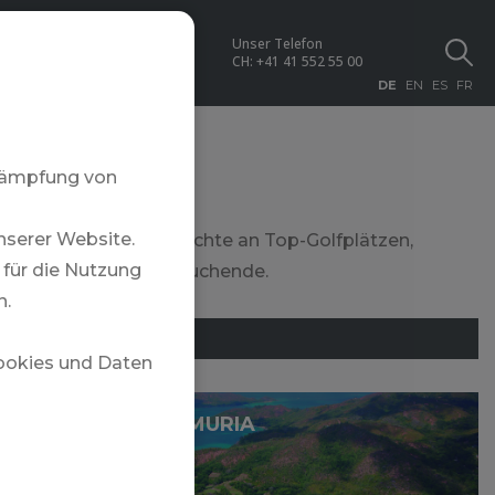
Unser Telefon
NEWS
CH:
+41 41 552 55 00
DE
EN
ES
FR
ekämpfung von
nserer Website.
ert mit einer hohen Dichte an Top-Golfplätzen,
für die Nutzung
 Golfer und Erholungssuchende.
n.
MAURITIUS
Cookies und Daten
CONSTANCE LEMURIA