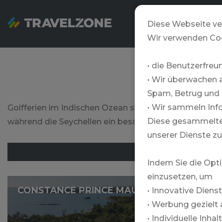
SNOWZONE
Diese Webseite ve
Wir verwenden Co
• die Benutzerfreu
• Wir überwachen 
Spam, Betrug und 
• Wir sammeln Info
Golfferien im Indischen Ozean stehen für Exklusivität
Diese gesammelten
während die Seychellen ein besonders exklusives Erle
unserer Dienste zu
SEYCHELLEN
Indem Sie die Opti
einzusetzen, um
CONSTANCE PRINCE MAURICE
• Innovative Diens
• Werbung gezielt 
• Individuelle Inha