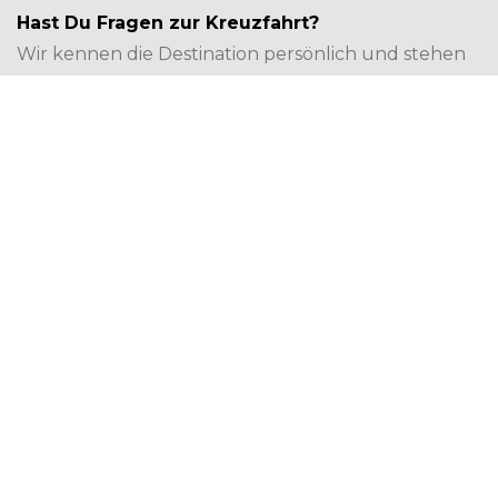
Hast Du Fragen zur Kreuzfahrt?
Wir kennen die Destination persönlich und stehen
für Fragen jederzeit sehr gerne zur Verfügung. Du
erreichst uns via Mail
info@travel-zone.ch
oder
gerne auch am Telefon (MO - FRI 9.00-18.00 Uhr):
CH +41 41 552 55 00 / DE/AT +49 7621 58 58 400
DAS SCHIFF
ROUTENBESCHREIB
Piräus (Athen,
VOR & NACHPROGRAMME
Griechenland), Abfahrt
Vorprogramm Hapag Lloyd
20:00 Uhr
INBEGRIFFENE LEISTUNGEN
PREISE UND TERMINE
Individuelle Anreise (Hapag