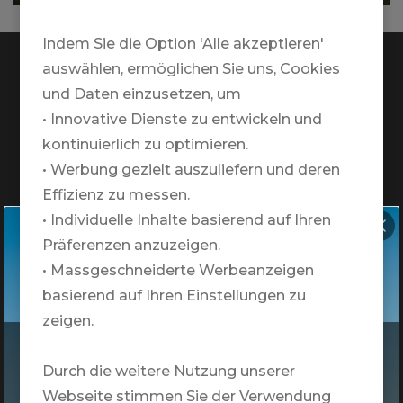
Indem Sie die Option 'Alle akzeptieren'
auswählen, ermöglichen Sie uns, Cookies
und Daten einzusetzen, um
• Innovative Dienste zu entwickeln und
TRAVELZONE AG
kontinuierlich zu optimieren.
Google Maps Standort
• Werbung gezielt auszuliefern und deren
Effizienz zu messen.
+41 41 552 55 00
• Individuelle Inhalte basierend auf Ihren
Gewinnspiel
Telefonische Öffnungszeiten:
Präferenzen anzuzeigen.
Montag bis Freitag:
• Massgeschneiderte Werbeanzeigen
Edelweiss
09.00 - 12.00 / 13.00 - 18.00
basierend auf Ihren Einstellungen zu
zeigen.
Warum TRAVELZONE?
Mach jetzt mit und sichere Dir die Chance
Durch die weitere Nutzung unserer
Team
auf einen Flug mit Edelweiss innerhalb Europas.
Webseite stimmen Sie der Verwendung