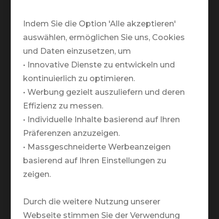
Telefonische Öffnungszeiten:
Montag bis Freitag:
Indem Sie die Option 'Alle akzeptieren'
09.00 - 12.00 / 13.00 - 18.00
auswählen, ermöglichen Sie uns, Cookies
und Daten einzusetzen, um
Warum TRAVELZONE?
• Innovative Dienste zu entwickeln und
kontinuierlich zu optimieren.
Team
• Werbung gezielt auszuliefern und deren
Partner
Effizienz zu messen.
Markenbotschafter
• Individuelle Inhalte basierend auf Ihren
Präferenzen anzuzeigen.
Medien
• Massgeschneiderte Werbeanzeigen
basierend auf Ihren Einstellungen zu
Rund um Deine Reise
zeigen.
Newsletter
Nachhaltigkeit
Durch die weitere Nutzung unserer
Webseite stimmen Sie der Verwendung