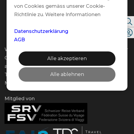
Kontakt
von Cookies gemäss unserer Cookie-
Richtlinie zu. Weitere Informationen
Folgen Sie uns
Datenschutzerklärung
AGB
Wir bieten Ihnen flexible Beratungstermine an – vor
Ort, telefonisch oder per Video – und das gerne
Alle akzeptieren
auch ausserhalb unserer regulären Öffnungszeiten.
Alle ablehnen
Teilen Sie uns Ihren Wunschtermin einfach per E-
Mail mit!
Mitglied von