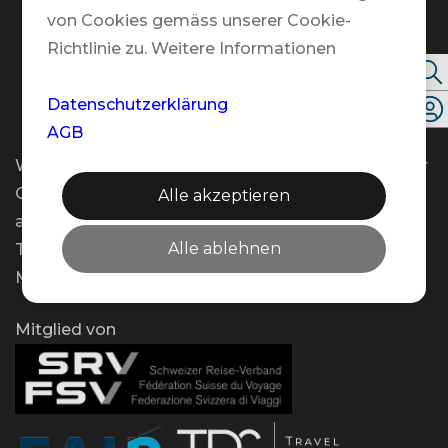
Kontakt
von Cookies gemäss unserer Cookie-
Richtlinie zu. Weitere Informationen
Folgen Sie uns
Datenschutzerklärung
AGB
Wir bieten Ihnen flexible Beratungstermine an – vor
Ort, telefonisch oder per Video – und das gerne
Alle akzeptieren
auch ausserhalb unserer regulären Öffnungszeiten.
Alle ablehnen
Teilen Sie uns Ihren Wunschtermin einfach per E-
Mail mit!
Mitglied von