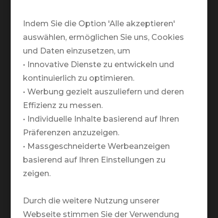
Telefonische Öffnungszeiten:
Montag bis Freitag:
Indem Sie die Option 'Alle akzeptieren'
09.00 - 12.00 / 13.00 - 18.00
auswählen, ermöglichen Sie uns, Cookies
und Daten einzusetzen, um
Warum TRAVELZONE?
• Innovative Dienste zu entwickeln und
kontinuierlich zu optimieren.
Team
• Werbung gezielt auszuliefern und deren
Partner
Effizienz zu messen.
Markenbotschafter
• Individuelle Inhalte basierend auf Ihren
Präferenzen anzuzeigen.
Medien
• Massgeschneiderte Werbeanzeigen
basierend auf Ihren Einstellungen zu
Rund um Deine Reise
zeigen.
Newsletter
Nachhaltigkeit
Durch die weitere Nutzung unserer
Webseite stimmen Sie der Verwendung