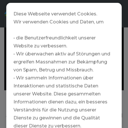
DE
Diese Webseite verwendet Cookies.
Wir verwenden Cookies und Daten, um
• die Benutzerfreundlichkeit unserer
Website zu verbessern.
• Wir überwachen aktiv auf Störungen und
ergreifen Massnahmen zur Bekämpfung
von Spam, Betrug und Missbrauch.
• Wir sammeln Informationen über
Interaktionen und statistische Daten
unserer Website. Diese gesammelten
Informationen dienen dazu, ein besseres
Wir haben (fast) alles in Sachen Heliskiing,
Verständnis für die Nutzung unserer
Skisafaris und Skitouren im Angebot – und
auf jeden Fall das Beste! Handverlesen und
Dienste zu gewinnen und die Qualität
persönlich von mir und meinem Team
getestet.
dieser Dienste zu verbessern.