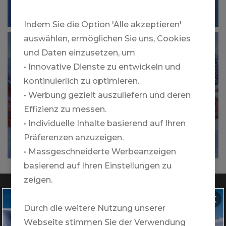
Mehr
Indem Sie die Option 'Alle akzeptieren'
auswählen, ermöglichen Sie uns, Cookies
YELLOW CEDAR LODGE @ NORTHERN
und Daten einzusetzen, um
ESCAPE HELI-SKIING
• Innovative Dienste zu entwickeln und
kontinuierlich zu optimieren.
• Werbung gezielt auszuliefern und deren
Effizienz zu messen.
• Individuelle Inhalte basierend auf Ihren
Präferenzen anzuzeigen.
Mehr
• Massgeschneiderte Werbeanzeigen
basierend auf Ihren Einstellungen zu
zeigen.
Durch die weitere Nutzung unserer
INFOABEND
Webseite stimmen Sie der Verwendung