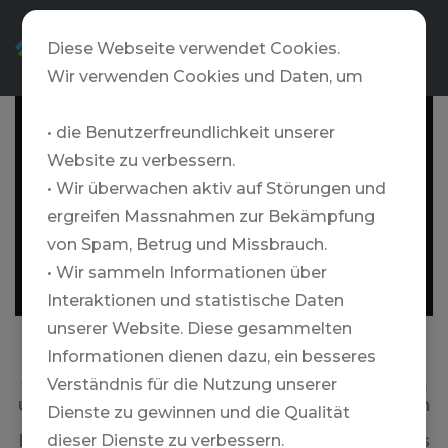
DE
Diese Webseite verwendet Cookies.
Wir verwenden Cookies und Daten, um
• die Benutzerfreundlichkeit unserer
Website zu verbessern.
• Wir überwachen aktiv auf Störungen und
ergreifen Massnahmen zur Bekämpfung
von Spam, Betrug und Missbrauch.
• Wir sammeln Informationen über
Interaktionen und statistische Daten
unserer Website. Diese gesammelten
Informationen dienen dazu, ein besseres
Heliskiing im Land der Feen und Trolle ist
Verständnis für die Nutzung unserer
wahrlich märchenhaft. Wo sonst kannst Du
unter der Mitternachtssonne noch bis tief in
Dienste zu gewinnen und die Qualität
die Nacht Skifahren? Die Saison dauert von
März bis Mitte Juni. Unweit des Polarkreises
dieser Dienste zu verbessern.