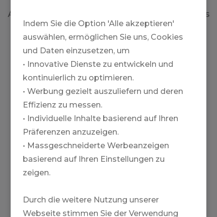
bietet der Norden Islands baumfreie
Abfahrten von bizarren Vulkangipfeln bis ans
Meer. Und das ganz ohne Jetlag! Island ist
Indem Sie die Option 'Alle akzeptieren'
nur ein paar Flugstunden entfernt. Wenn
auswählen, ermöglichen Sie uns, Cookies
andere Ski und Boards schon einmotten,
legen wir mit unseren Freunden von Viking
und Daten einzusetzen, um
Heliskiing in Island erst richtig los!
• Innovative Dienste zu entwickeln und
kontinuierlich zu optimieren.
• Werbung gezielt auszuliefern und deren
Effizienz zu messen.
• Individuelle Inhalte basierend auf Ihren
Präferenzen anzuzeigen.
• Massgeschneiderte Werbeanzeigen
basierend auf Ihren Einstellungen zu
zeigen.
Durch die weitere Nutzung unserer
Webseite stimmen Sie der Verwendung