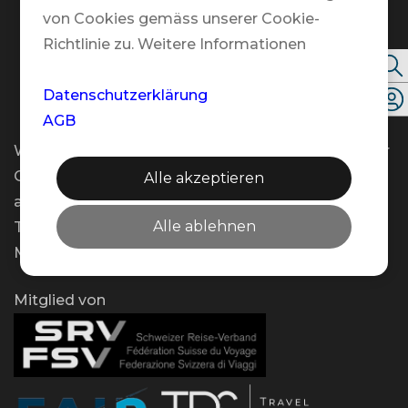
Kontakt
von Cookies gemäss unserer Cookie-
Richtlinie zu. Weitere Informationen
Folgen Sie uns
Datenschutzerklärung
AGB
Wir bieten Ihnen flexible Beratungstermine an – vor
Ort, telefonisch oder per Video – und das gerne
Alle akzeptieren
auch ausserhalb unserer regulären Öffnungszeiten.
Alle ablehnen
Teilen Sie uns Ihren Wunschtermin einfach per E-
Mail mit!
Mitglied von