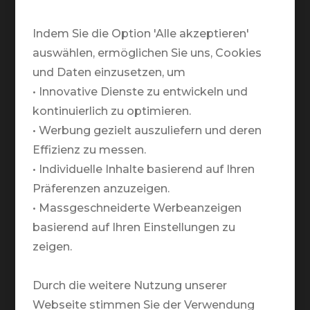
Telefonische Öffnungszeiten:
Montag bis Freitag:
Indem Sie die Option 'Alle akzeptieren'
09.00 - 12.00 / 13.00 - 18.00
auswählen, ermöglichen Sie uns, Cookies
und Daten einzusetzen, um
Warum TRAVELZONE?
• Innovative Dienste zu entwickeln und
kontinuierlich zu optimieren.
Team
• Werbung gezielt auszuliefern und deren
Partner
Effizienz zu messen.
Markenbotschafter
• Individuelle Inhalte basierend auf Ihren
Präferenzen anzuzeigen.
Medien
• Massgeschneiderte Werbeanzeigen
basierend auf Ihren Einstellungen zu
Rund um Deine Reise
zeigen.
Newsletter
Nachhaltigkeit
Durch die weitere Nutzung unserer
Webseite stimmen Sie der Verwendung