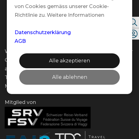
Kontakt
von Cookies gemäss unserer Cookie-
Richtlinie zu. Weitere Informationen
Folgen Sie uns
Datenschutzerklärung
AGB
Wir bieten Ihnen flexible Beratungstermine an – vor
Ort, telefonisch oder per Video – und das gerne
Alle akzeptieren
auch ausserhalb unserer regulären Öffnungszeiten.
Alle ablehnen
Teilen Sie uns Ihren Wunschtermin einfach per E-
Mail mit!
Mitglied von