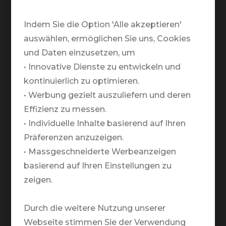
Telefonische Öffnungszeiten:
Montag bis Freitag:
Indem Sie die Option 'Alle akzeptieren'
09.00 - 12.00 / 13.00 - 18.00
auswählen, ermöglichen Sie uns, Cookies
und Daten einzusetzen, um
Warum TRAVELZONE?
• Innovative Dienste zu entwickeln und
kontinuierlich zu optimieren.
Team
• Werbung gezielt auszuliefern und deren
Partner
Effizienz zu messen.
Markenbotschafter
• Individuelle Inhalte basierend auf Ihren
Präferenzen anzuzeigen.
Medien
• Massgeschneiderte Werbeanzeigen
basierend auf Ihren Einstellungen zu
Rund um Deine Reise
zeigen.
Newsletter
Nachhaltigkeit
Durch die weitere Nutzung unserer
Webseite stimmen Sie der Verwendung