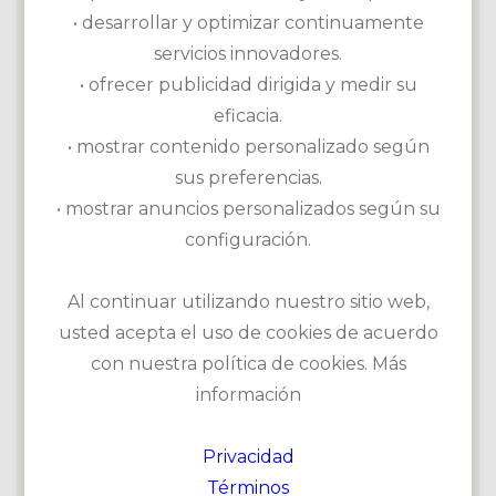
bunker de prácticas, zona de prácticas
• desarrollar y optimizar continuamente
Alquiler de material: Alquiler de palos,
servicios innovadores.
carro, carro eléctrico, carrito, caddie
• ofrecer publicidad dirigida y medir su
Academia disponible
eficacia.
• mostrar contenido personalizado según
sus preferencias.
• mostrar anuncios personalizados según su
configuración.
Al continuar utilizando nuestro sitio web,
usted acepta el uso de cookies de acuerdo
con nuestra política de cookies. Más
información
Privacidad
Este campo es sin duda uno de nuestros imprescindibles.
Términos
El Champions Course del Club de Golf Finca Cortesín