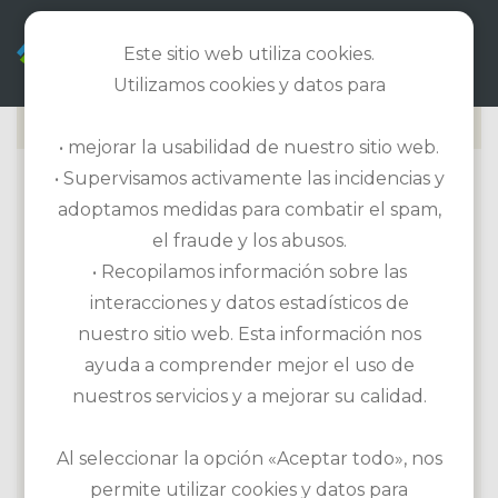
ES
Este sitio web utiliza cookies.
Utilizamos cookies y datos para
• mejorar la usabilidad de nuestro sitio web.
• Supervisamos activamente las incidencias y
CLUB DE GOLF FINCA
adoptamos medidas para combatir el spam,
CORTESIN
el fraude y los abusos.
• Recopilamos información sobre las
Información del campo de golf
interacciones y datos estadísticos de
Longitud 6.802m / Par 72 / Campo de 18
nuestro sitio web. Esta información nos
hoyos
ayuda a comprender mejor el uso de
HCP hombres: 28 / damas: 34
nuestros servicios y a mejorar su calidad.
Etiqueta: Se requieren palos blandos
Instalaciones de prácticas: Campo de
Al seleccionar la opción «Aceptar todo», nos
prácticas, putting green, chipping green,
permite utilizar cookies y datos para