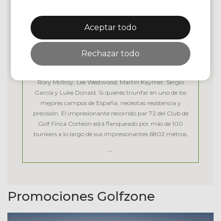
cumple con los más altos estándares. No en vano, el
campo diseñado por Cabell B. Robinson ha sido elegido
Aceptar todo
como sede de la Solheim Cup. En 2023, la competición
por equipos más prestigiosa del golf femenino se
celebrará en el Club de Golf Finca Cortesín.
Rechazar todo
Anteriormente acogió el Volvo World Match Play
Championship en 2009, 2011 y 2012 con estrellas como
Rory McIlroy, Lee Westwood, Martin Kaymer, Sergio
García y Luke Donald. Si quieres triunfar en uno de los
mejores campos de España, necesitas resistencia y
precisión. El impresionante recorrido par 72 del Club de
Golf Finca Cortesín está flanqueado por más de 100
bunkers a lo largo de sus impresionantes 6802 metros.
Promociones Golfzone