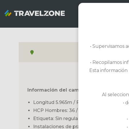
SNOWZONE
• Supervisamos a
• Recopilamos inf
Esta información 
Información del campo de golf
Al seleccion
Longitud 5.965m / Par 72 / Campo de 18
• 
HCP Hombres: 36 / Damas: 36
Etiqueta: Sin regulaciones adicionales
Instalaciones de prácticas: Campo de prác
•