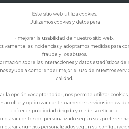
GOLFZONE
& MORE
STORIES
Este sitio web utiliza cookies.
Utilizamos cookies y datos para
• mejorar la usabilidad de nuestro sitio web.
ctivamente las incidencias y adoptamos medidas para com
fraude y los abusos.
ormación sobre las interacciones y datos estadísticos de 
nos ayuda a comprender mejor el uso de nuestros servic
CASTILLO DE GOLF
calidad.
ar la opción «Aceptar todo», nos permite utilizar cookies
 hoyos
desarrollar y optimizar continuamente servicios innovador
• ofrecer publicidad dirigida y medir su eficacia.
• mostrar contenido personalizado según sus preferencias
ticas, putting green, pitching green
 mostrar anuncios personalizados según su configuració