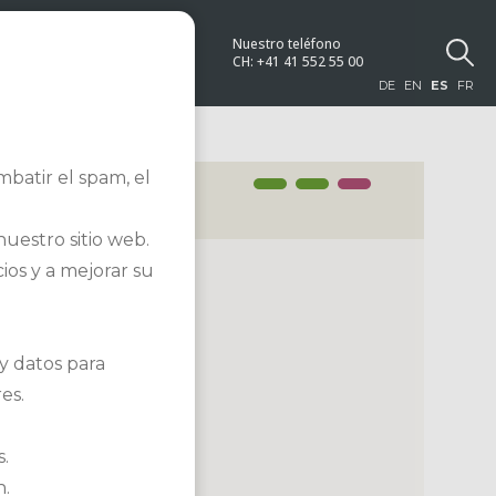
Nuestro teléfono
NEWS
CH:
+41 41 552 55 00
DE
EN
ES
FR
batir el spam, el
nuestro sitio web.
ios y a mejorar su
 y datos para
es.
.
n.