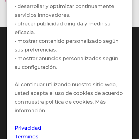
• desarrollar y optimizar continuamente
servicios innovadores.
• ofrecer publicidad dirigida y medir su
eficacia.
• mostrar contenido personalizado según
sus preferencias.
• mostrar anuncios personalizados según
TRAVELZONE AG
su configuración.
Ubicación en Google Maps
Al continuar utilizando nuestro sitio web,
+41 41 552 55 00
usted acepta el uso de cookies de acuerdo
Horario de atención telefónica:
con nuestra política de cookies. Más
Lunes a viernes:
información
09.00 - 12.00 / 13.00 - 18.00
Privacidad
¿Por qué TRAVELZONE?
Términos