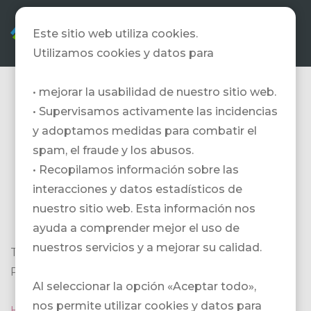
ES
Este sitio web utiliza cookies.
Utilizamos cookies y datos para
• mejorar la usabilidad de nuestro sitio web.
• Supervisamos activamente las incidencias
Travel
y adoptamos medidas para combatir el
spam, el fraude y los abusos.
Professionals
• Recopilamos información sobre las
interacciones y datos estadísticos de
Switzerland
nuestro sitio web. Esta información nos
ayuda a comprender mejor el uso de
nuestros servicios y a mejorar su calidad.
TPS ist die Vereinigung unabhängiger
Reiseunternehmen in der Schweiz.
Al seleccionar la opción «Aceptar todo»,
nos permite utilizar cookies y datos para
Hier
findest Du weiterführende Informationen.