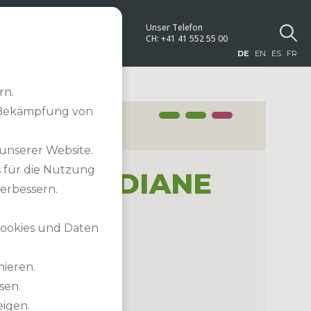
Unser Telefon
NEWS
CH:
+41 41 552 55 00
DE
EN
ES
FR
rn.
 Bekämpfung von
 unserer Website.
s für die Nutzung
 „BLEU DIANE
erbessern.
 Cookies und Daten
mieren.
sen.
eigen.