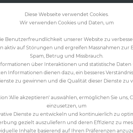
GOLFZONE
& MORE
STORIES
Diese Webseite verwendet Cookies.
Wir verwenden Cookies und Daten, um
die Benutzerfreundlichkeit unserer Website zu verbesse
en aktiv auf Störungen und ergreifen Massnahmen zur
Spam, Betrug und Missbrauch.
formationen über Interaktionen und statistische Daten
n Informationen dienen dazu, ein besseres Verständni
 BAULE GOLF COURSE
ienste zu gewinnen und die Qualität dieser Dienste zu v
BARRIÈRE“
ion 'Alle akzeptieren' auswählen, ermöglichen Sie uns,
einzusetzen, um
vative Dienste zu entwickeln und kontinuierlich zu opti
erbung gezielt auszuliefern und deren Effizienz zu mes
ividuelle Inhalte basierend auf Ihren Präferenzen anzuz