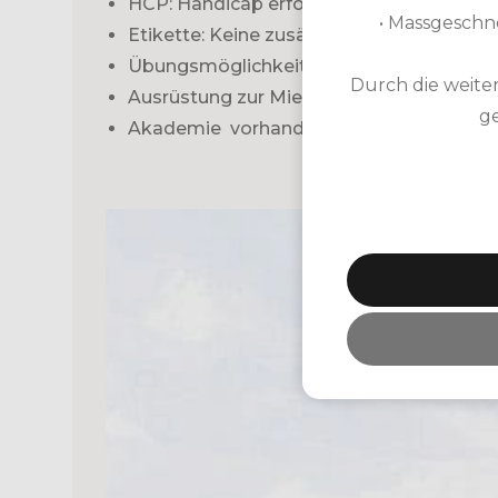
HCP: Handicap erforderlich
• Massgeschn
Etikette: Keine zusätzliche Informatione
Übungsmöglichkeiten: Driving Range, Pu
Durch die weite
Ausrüstung zur Miete: Leischläger, Trolley
ge
Akademie vorhanden, 9-Loch-Platz