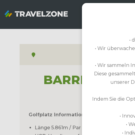
SNOWZONE
• 
• Wir überwach
• Wir sammeln In
Diese gesammelte
BARRIERE LA
unserer D
Indem Sie die Opt
Golfplatz Informationen
• Inno
• W
Länge 5.861m / Par 72 / 18-Loch-Platz
• Ind