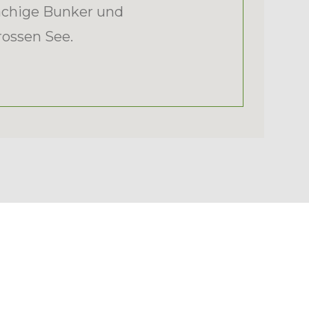
lächige Bunker und
rossen See.