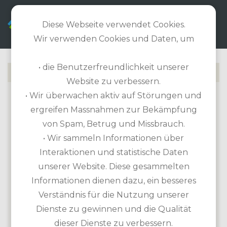
DE
Diese Webseite verwendet Cookies.
Wir verwenden Cookies und Daten, um
• die Benutzerfreundlichkeit unserer
Website zu verbessern.
• Wir überwachen aktiv auf Störungen und
CULLINAN LINKS GOLF CLUB
ergreifen Massnahmen zur Bekämpfung
von Spam, Betrug und Missbrauch.
Home
>
Golfzone
>
• Wir sammeln Informationen über
Cullinan Links Golf Club
Interaktionen und statistische Daten
unserer Website. Diese gesammelten
Golfplatz Informationen
Informationen dienen dazu, ein besseres
Verständnis für die Nutzung unserer
36-Loch Platz
Dienste zu gewinnen und die Qualität
Aspedos Course: Länge 5.463m / Par 71 /
dieser Dienste zu verbessern.
18-Loch-Platz