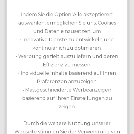
Olympos Course: Länge 5.641m / Par 71 /
Indem Sie die Option 'Alle akzeptieren'
18-Loch-Platz
auswählen, ermöglichen Sie uns, Cookies
HCP Herren: 36 / Damen: 44
und Daten einzusetzen, um
Etikette: Softspikes empfohlen
• Innovative Dienste zu entwickeln und
Übungsmöglichkeiten: Driving Range,
kontinuierlich zu optimieren.
Putting Green, Pitching Green,
• Werbung gezielt auszuliefern und deren
Übungsbunker
Effizienz zu messen.
Ausrüstung zur Miete: Leihschläger, Cart
• Individuelle Inhalte basierend auf Ihren
(im Greenfeepreis inklusive)
Präferenzen anzuzeigen.
Akademie vorhanden
• Massgeschneiderte Werbeanzeigen
All Inclusive Konzept bei einem
basierend auf Ihren Einstellungen zu
gebuchten Greenfee (exklusive 16. Juni -
zeigen.
31. August)
Durch die weitere Nutzung unserer
Webseite stimmen Sie der Verwendung von