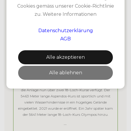
Cookies gemäss unserer Cookie-Richtlinie
zu. Weitere Informationen
Datenschutzerklärung
AGB
Alle akzeptieren
Der ehemalige Titanic Golf Club mit 27 Löchern wurde
Alle ablehnen
in den vergangenen Jahren erweitert und modernisiert.
European Golf Design schuf neun weitere Löcher, so dass
die Anlage nun über zwei 18-Loch-Kurse verfügt. Der
5463 Meter lange Aspendos-Kurs ist sportlich und mit
vielen Wasserhindernisse in ein hügeliges Gelände
eingebettet. 2021 wurde er eröffnet. Ein Jahr später kam
der 5641 Meter lange 18-Loch-Kurs Olympos hinzu.