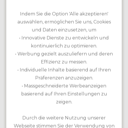
Trolley, Elektro Trolley, Cart, Caddie
Akademie vorhanden
Indem Sie die Option 'Alle akzeptieren'
auswählen, ermöglichen Sie uns, Cookies
und Daten einzusetzen, um
• Innovative Dienste zu entwickeln und
kontinuierlich zu optimieren.
• Werbung gezielt auszuliefern und deren
Effizienz zu messen.
• Individuelle Inhalte basierend auf Ihren
Präferenzen anzuzeigen.
• Massgeschneiderte Werbeanzeigen
basierend auf Ihren Einstellungen zu
zeigen.
Der hügelige komplett renovierte 18-Loch-Platz zählt
nicht nur zu den ältesten, sondern auch zu den
beliebtesten auf Mallorca. Gut zehn Kilometer von
Durch die weitere Nutzung unserer
Palma entfernt können sich Spieler auf grosse Grüns
Webseite stimmen Sie der Verwendung von