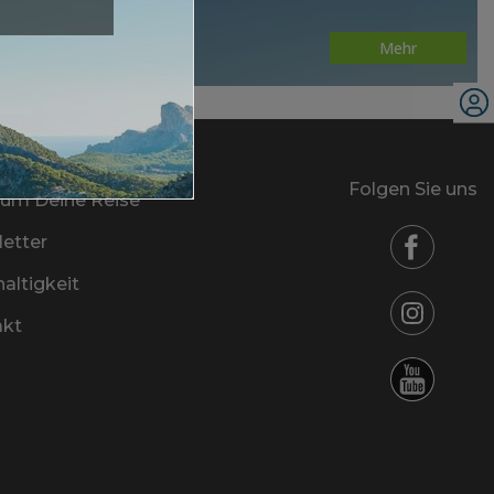
Mehr
Folgen Sie uns
um Deine Reise
etter
altigkeit
akt