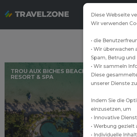
SNOWZONE
Diese Webseite ve
Wir verwenden Co
• die Benutzerfreu
• Wir überwachen 
Spam, Betrug und 
• Wir sammeln Info
TROU AUX BICHES BEACHCOMBER GOLF
Diese gesammelten
RESORT & SPA
unserer Dienste zu
Indem Sie die Opti
einzusetzen, um
• Innovative Diens
• Werbung gezielt 
Mehr
• Individuelle Inha