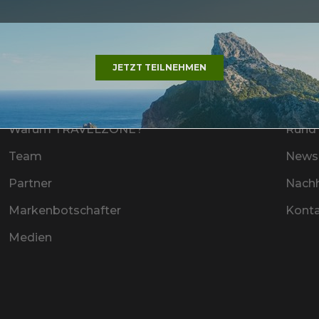
Mehr
JETZT TEILNEHMEN
Warum TRAVELZONE?
Rund 
Team
Newsl
Partner
Nachh
Markenbotschafter
Kont
Medien