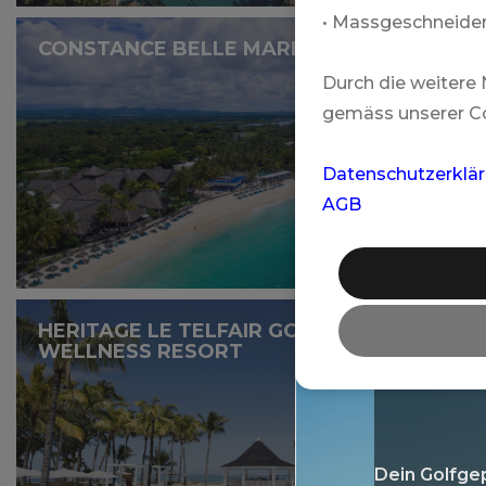
• Massgeschneider
CONSTANCE BELLE MARE PLAGE
Durch die weitere
gemäss unserer Co
Datenschutzerklä
AGB
Mehr
HERITAGE LE TELFAIR GOLF &
WELLNESS RESORT
Dein Golfgep