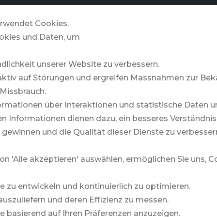
GOLFZONE
& MORE
STORIES
rwendet Cookies.
okies und Daten, um
ndlichkeit unserer Website zu verbessern.
Mauritius
aktiv auf Störungen und ergreifen Massnahmen zur B
Missbrauch.
rmationen über Interaktionen und statistische Daten u
DINAROBIN BEACHCOMBER GOLF
 Informationen dienen dazu, ein besseres Verständnis 
RESORT & SPA
 gewinnen und die Qualität dieser Dienste zu verbesser
on 'Alle akzeptieren' auswählen, ermöglichen Sie uns, 
te zu entwickeln und kontinuierlich zu optimieren.
auszuliefern und deren Effizienz zu messen.
Mehr
lte basierend auf Ihren Präferenzen anzuzeigen.