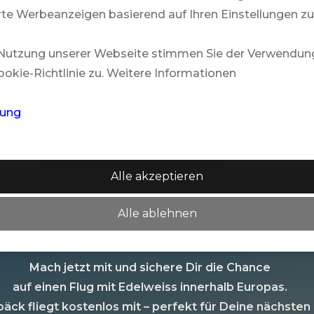
te Werbeanzeigen basierend auf Ihren Einstellungen zu
PARADIS BEACHCOMBER GOLF RESORT
& SPA
 Nutzung unserer Webseite stimmen Sie der Verwendun
okie-Richtlinie zu. Weitere Informationen
rung
Mehr
Alle akzeptieren
Gewinnspiel Edelweis
ROYAL PALM BEACHCOMBER LUXURY
Alle ablehnen
Mach jetzt mit und sichere Dir die Chance
auf einen Flug mit Edelweiss innerhalb Europas.
äck fliegt kostenlos mit – perfekt für Deine nächsten 