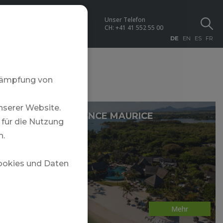
Unser Telefon
NEWS
CH:
+41 41 552 55 00
DE
EN
ES
FR
ekämpfung von
nserer Website.
CONSTANCE PRINCE MAURICE
für die Nutzung
n.
Cookies und Daten
Mehr