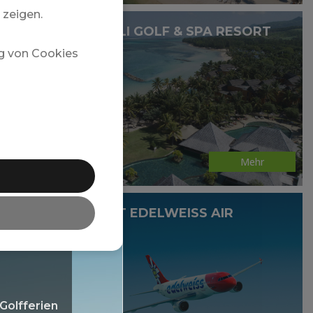
 zeigen.
HERITAGE AWALI GOLF & SPA RESORT
g von Cookies
Mehr
s
DIREKTFLUG MIT EDELWEISS AIR
Golfferien