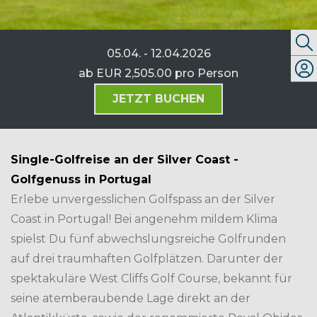
05.04. - 12.04.2026
ab
EUR 2,505.00
pro Person
JETZT BUCHEN
Single-Golfreise an der Silver Coast -
Golfgenuss in Portugal
Erlebe unvergesslichen Golfspass an der Silver
Coast in Portugal! Bei angenehm mildem Klima
spielst Du fünf abwechslungsreiche Golfrunden
auf drei traumhaften Golfplätzen. Darunter der
spektakuläre West Cliffs Golf Course, bekannt für
seine atemberaubende Lage direkt an der