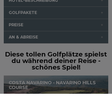
HOTEL-BESCHREIBUNG
GOLFPAKETE
PREISE
AN & ABREISE
Diese tollen Golfplätze spielst
du während deiner Reise -
schönes Spiel!
COSTA NAVARINO - NAVARINO HILLS
COURSE