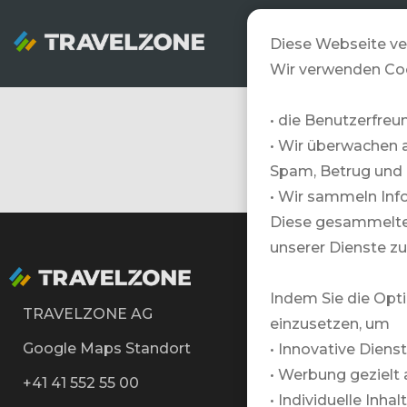
SNOWZONE
Diese Webseite ve
Wir verwenden Co
• die Benutzerfreu
• Wir überwachen 
Spam, Betrug und 
• Wir sammeln Info
Diese gesammelten
unserer Dienste zu
Indem Sie die Opti
TRAVELZONE AG
einzusetzen, um
Google Maps Standort
• Innovative Diens
• Werbung gezielt 
+41 41 552 55 00
• Individuelle Inha