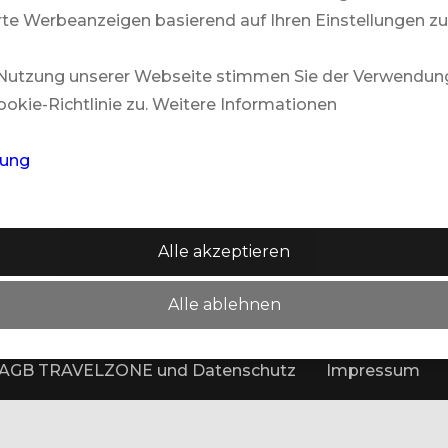
Medien
te Werbeanzeigen basierend auf Ihren Einstellungen zu
 Nutzung unserer Webseite stimmen Sie der Verwendun
okie-Richtlinie zu. Weitere Informationen
rt, telefonisch oder per Video – und das gerne auch auss
rung
Alle akzeptieren
Alle ablehnen
AGB TRAVELZONE und Datenschutz
Impressum