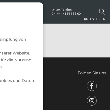
Unser Telefon
NEWS
CH:
+41 41 552 55 00
DE
EN
ES
FR
ekämpfung von
nserer Website.
für die Nutzung
n.
Folgen Sie uns
um Deine Reise
Cookies und Daten
etter
altigkeit
akt