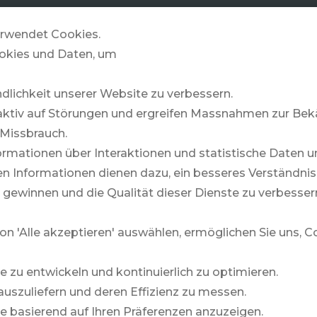
GOLFZONE
& MORE
STORIES
rwendet Cookies.
okies und Daten, um
ndlichkeit unserer Website zu verbessern.
Myrtle Beach
aktiv auf Störungen und ergreifen Massnahmen zur B
Missbrauch.
rmationen über Interaktionen und statistische Daten u
 Informationen dienen dazu, ein besseres Verständnis 
 gewinnen und die Qualität dieser Dienste zu verbesser
Warum TRAVELZONE?
Rund 
on 'Alle akzeptieren' auswählen, ermöglichen Sie uns, 
Team
Newsl
Partner
Nachh
te zu entwickeln und kontinuierlich zu optimieren.
auszuliefern und deren Effizienz zu messen.
Markenbotschafter
Kont
lte basierend auf Ihren Präferenzen anzuzeigen.