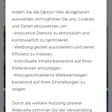
verbessert und dich auf das nächste Level bringt.
Indem Sie die Option 'Alle akzeptieren'
auswählen, ermöglichen Sie uns, Cookies
und Daten einzusetzen, um
GOLF-GRUPPENREISE SKANDINAVIEN
• Innovative Dienste zu entwickeln und
MIT PGA PRO CHRISTOPH KNAPP
kontinuierlich zu optimieren.
• Werbung gezielt auszuliefern und deren
Effizienz zu messen.
• Individuelle Inhalte basierend auf Ihren
EUR 5,995.00
Präferenzen anzuzeigen.
15.08 - 22.08.2026
• Massgeschneiderte Werbeanzeigen
Mehr
basierend auf Ihren Einstellungen zu
zeigen.
GOLF-GRUPPENREISE IRLAND MIT PGA
PRO CHRISTOPH KNAPP
Durch die weitere Nutzung unserer
Webseite stimmen Sie der Verwendung