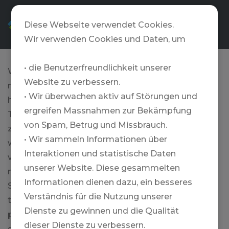
DE
Diese Webseite verwendet Cookies.
Wir verwenden Cookies und Daten, um
• die Benutzerfreundlichkeit unserer
Wer ein bisschen an seinem Spiel feilt, hat noch
Website zu verbessern.
mehr Spass am Golfen. Deshalb ist Training mit
• Wir überwachen aktiv auf Störungen und
herausragenden Pros so wertvoll. Wir von
ergreifen Massnahmen zur Bekämpfung
TRAVELZONE arbeiten nur mit den besten
von Spam, Betrug und Missbrauch.
zusammen und bieten das ganze Jahr über
• Wir sammeln Informationen über
weltweit Trainingsreisen für jedes Level an. Seit
Interaktionen und statistische Daten
vielen Jahren setzen wir auf enge Partnerschaften
unserer Website. Diese gesammelten
mit erfahrenen PGA Pros aus Deutschland und der
Informationen dienen dazu, ein besseres
Schweiz – darunter ehemalige Tour-Spieler sowie
Verständnis für die Nutzung unserer
top-ausgebildete Coaches. Unsere Gäste
Dienste zu gewinnen und die Qualität
profitieren von persönlichem Coaching und
dieser Dienste zu verbessern.
gezieltem Techniktraining, das dein Spiel