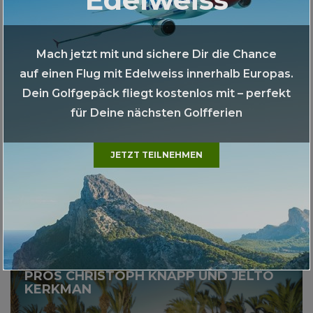
25.01 - 04.02.2027
Mehr
Mach jetzt mit und sichere Dir die Chance
auf einen Flug mit Edelweiss innerhalb Europas.
TRAININGSREISE BELEK MIT PGA PRO
Dein Golfgepäck fliegt kostenlos mit – perfekt
URSIN CADUFF
für Deine nächsten Golfferien
JETZT TEILNEHMEN
CHF 2,999.00
19.02 - 26.02.2027
Mehr
SAISONSTART IN AGADIR MIT DEN PGA
PROS CHRISTOPH KNAPP UND JELTO
KERKMAN