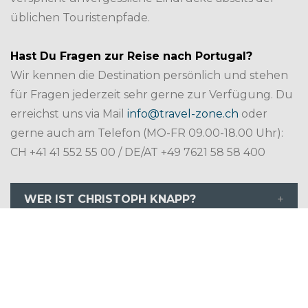
üblichen Touristenpfade.
Hast Du Fragen zur Reise nach Portugal?
Wir kennen die Destination persönlich und stehen
für Fragen jederzeit sehr gerne zur Verfügung. Du
erreichst uns via Mail
info@travel-zone.ch
oder
gerne auch am Telefon (MO-FR 09.00-18.00 Uhr):
CH +41 41 552 55 00 / DE/AT +49 7621 58 58 400
WER IST CHRISTOPH KNAPP?
HOTEL-BESCHREIBUNG
REISEPROGRAMM
INBEGRIFFENE LEISTUNGEN
17.10.2025
Individuelle Anreise nach Faro.