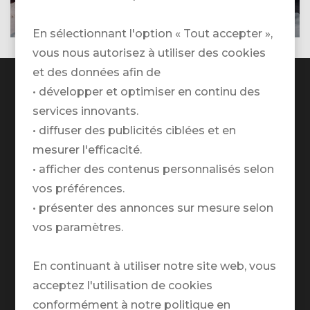
Plus
En sélectionnant l'option « Tout accepter »,
vous nous autorisez à utiliser des cookies
et des données afin de
• développer et optimiser en continu des
services innovants.
• diffuser des publicités ciblées et en
TRAVELZONE AG
mesurer l'efficacité.
Emplacement Google Maps
• afficher des contenus personnalisés selon
+41 41 552 55 00
vos préférences.
• présenter des annonces sur mesure selon
Heures d'ouverture téléphoniques:
vos paramètres.
Lundi au vendredi:
09.00 - 12.00 / 13.00 - 18.00
En continuant à utiliser notre site web, vous
acceptez l'utilisation de cookies
Pourquoi TRAVELZONE ?
conformément à notre politique en