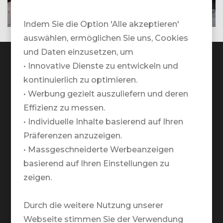
Mehr
Indem Sie die Option 'Alle akzeptieren'
auswählen, ermöglichen Sie uns, Cookies
und Daten einzusetzen, um
• Innovative Dienste zu entwickeln und
kontinuierlich zu optimieren.
• Werbung gezielt auszuliefern und deren
TRAVELZONE AG
Effizienz zu messen.
Google Maps Standort
• Individuelle Inhalte basierend auf Ihren
+41 41 552 55 00
Präferenzen anzuzeigen.
• Massgeschneiderte Werbeanzeigen
Telefonische Öffnungszeiten:
basierend auf Ihren Einstellungen zu
Montag bis Freitag:
zeigen.
09.00 - 12.00 / 13.00 - 18.00
Durch die weitere Nutzung unserer
Warum TRAVELZONE?
Webseite stimmen Sie der Verwendung