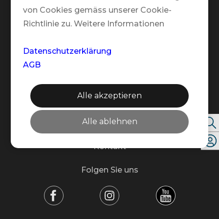
Team
von Cookies gemäss unserer Cookie-
Richtlinie zu. Weitere Informationen
Partner
Markenbotschafter
Datenschutzerklärung
Medien
AGB
Rund um Deine Reise
Alle akzeptieren
Newsletter
Alle ablehnen
Nachhaltigkeit
Kontakt
Folgen Sie uns