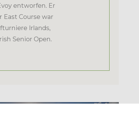
voy entworfen. Er
er East Course war
turniere Irlands,
rish Senior Open.
THE WESTIN RESORT COSTA
NAVARINO