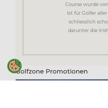
Course wurde vom
ist für Golfer al
schliesslich sch
darunter die Iri
Golfzone Promotionen
MONTE REI GOLF & COUNTRY CLUB