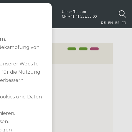
Unser Telefon
NEWS
CH:
+41 41 552 55 00
DE
EN
ES
FR
rn.
 Bekämpfung von
 unserer Website.
s für die Nutzung
LUB
erbessern.
 Cookies und Daten
mieren.
sen.
eigen.