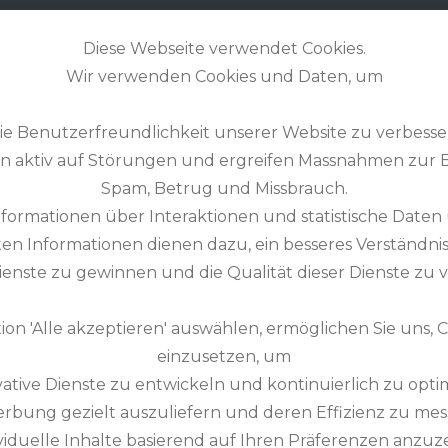
GOLFZONE
& MORE
STORIES
Diese Webseite verwendet Cookies.
Wir verwenden Cookies und Daten, um
die Benutzerfreundlichkeit unserer Website zu verbesse
en aktiv auf Störungen und ergreifen Massnahmen zur
Spam, Betrug und Missbrauch.
formationen über Interaktionen und statistische Daten
n Informationen dienen dazu, ein besseres Verständni
WERSCOURT GOLF C
ienste zu gewinnen und die Qualität dieser Dienste zu v
ion 'Alle akzeptieren' auswählen, ermöglichen Sie uns,
/ 18-Loch-Platz
einzusetzen, um
/ 18-Loch-Platz
vative Dienste zu entwickeln und kontinuierlich zu opti
erbung gezielt auszuliefern und deren Effizienz zu mes
ividuelle Inhalte basierend auf Ihren Präferenzen anzuz