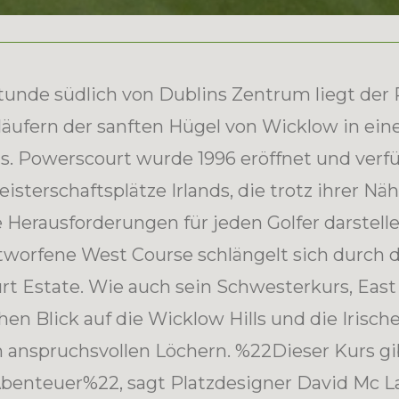
tunde südlich von Dublins Zentrum liegt der
läufern der sanften Hügel von Wicklow in ein
s. Powerscourt wurde 1996 eröffnet und verfü
isterschaftsplätze Irlands, die trotz ihrer Nä
 Herausforderungen für jeden Golfer darstell
worfene West Course schlängelt sich durch d
t Estate. Wie auch sein Schwesterkurs, East 
hen Blick auf die Wicklow Hills und die Irisch
on anspruchsvollen Löchern. %22Dieser Kurs gi
Abenteuer%22, sagt Platzdesigner David Mc La