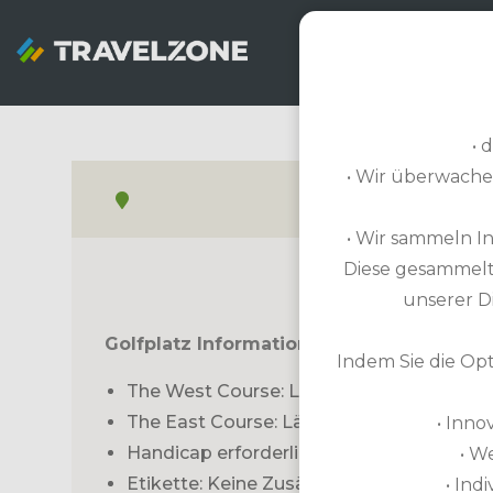
SNOWZONE
• 
• Wir überwach
• Wir sammeln In
Diese gesammelte
PO
unserer D
Golfplatz Informationen
Indem Sie die Opt
The West Course: Länge 6.352m / Par 72 
The East Course: Länge: 6.421m / Par 72 
• Inno
Handicap erforderlich
• W
Etikette: Keine Zusätzliche Vorschriften
• Ind