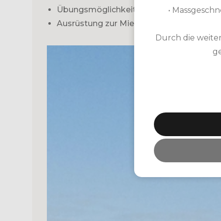
Übungsmöglichkeiten: Driving Range, Pu
• Massgeschn
Ausrüstung zur Miete: Leihschläger, Trolle
Durch die weite
ge