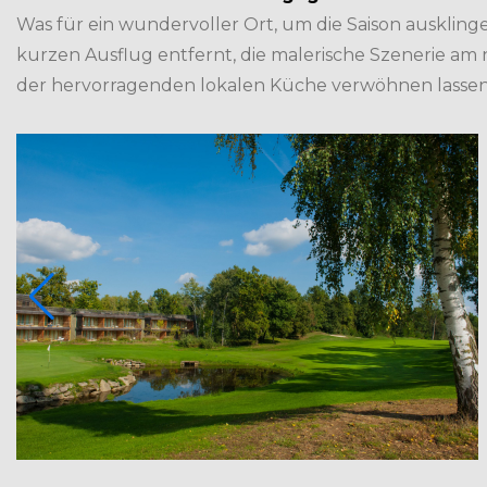
Was für ein wundervoller Ort, um die Saison auskling
kurzen Ausflug entfernt, die malerische Szenerie am 
der hervorragenden lokalen Küche verwöhnen lasse