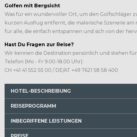
Golfen mit Bergsicht
Was für ein wundervoller Ort, um den Golfschläger z
kurzen Ausflug entfernt, die malerische Szenerie am n
für alle, die einfach entspannen und sich von der h
Hast Du Fragen zur Reise?
Wir kennen die Destination persönlich und stehen für
Telefon (Mo - Fr 9.00-18.00 Uhr):
CH +41 41 552 55 00 / DE/AT +49 7621 58 58 400
HOTEL-BESCHREIBUNG
REISEPROGRAMM
INBEGRIFFENE LEISTUNGEN
24.10.25
Individuelle Anreise ins Bogogno Golf
1.Tag
nicht inkludiert).
PREISE