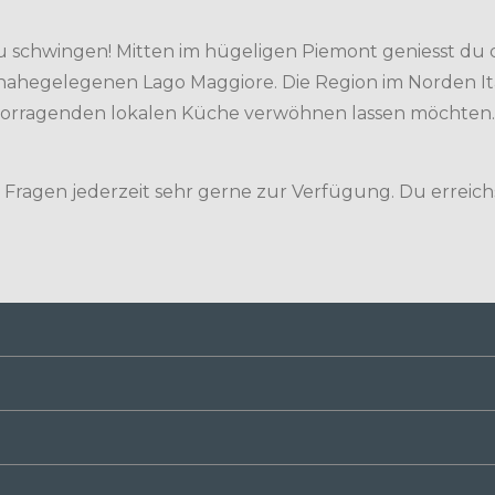
u schwingen! Mitten im hügeligen Piemont geniesst du d
ahegelegenen Lago Maggiore. Die Region im Norden Italie
ervorragenden lokalen Küche verwöhnen lassen möchten.
 Fragen jederzeit sehr gerne zur Verfügung. Du erreich
 Resort. Check-in für 2 Nächte inklusive Frühstück. Ge