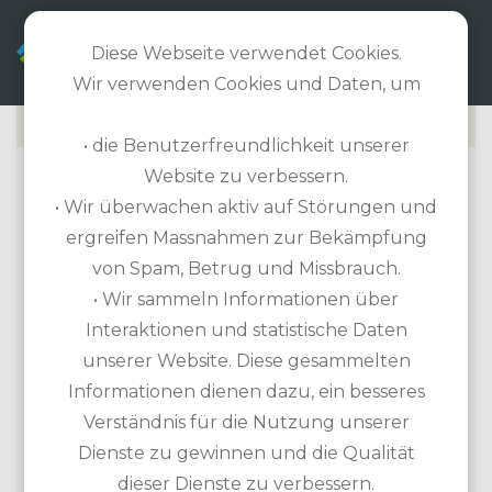
DE
Diese Webseite verwendet Cookies.
Wir verwenden Cookies und Daten, um
• die Benutzerfreundlichkeit unserer
Website zu verbessern.
AL ZORAH GOLF CLUB
• Wir überwachen aktiv auf Störungen und
ergreifen Massnahmen zur Bekämpfung
Golfplatz Informationen
von Spam, Betrug und Missbrauch.
Länge: 6.555m / Par 72 / 18-Loch-Platz
• Wir sammeln Informationen über
Handicap erforderlich
Interaktionen und statistische Daten
Etikette: Softspikes erforderlich
unserer Website. Diese gesammelten
Übungsmöglichkeiten: Driving Range,
Informationen dienen dazu, ein besseres
Putting Green, Pitching Green, Chipping
Verständnis für die Nutzung unserer
Green, Übungsbunker
Dienste zu gewinnen und die Qualität
Ausrüstung zur Miete: Leihschläger,
dieser Dienste zu verbessern.