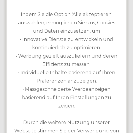
Trolley, Cart
Akademie vorhanden
Indem Sie die Option 'Alle akzeptieren'
auswählen, ermöglichen Sie uns, Cookies
und Daten einzusetzen, um
• Innovative Dienste zu entwickeln und
kontinuierlich zu optimieren.
• Werbung gezielt auszuliefern und deren
Effizienz zu messen.
• Individuelle Inhalte basierend auf Ihren
Präferenzen anzuzeigen.
• Massgeschneiderte Werbeanzeigen
basierend auf Ihren Einstellungen zu
Der Al Zorah Golf Club ist nicht nur der einzige 18-Loch-
zeigen.
Golfkurs des Emirats Ajman, er ist auch ein wahres
Schmuckstück. Der Top-Kurs liegt ruhig inmitten einer
wunderschönen Mangroven-Landschaft, die die Heimat
Durch die weitere Nutzung unserer
für unzählige Vogelarten und andere Tiere ist. Designt
Webseite stimmen Sie der Verwendung von
wurde der Course von Golflegende Jack Nicklaus. Der