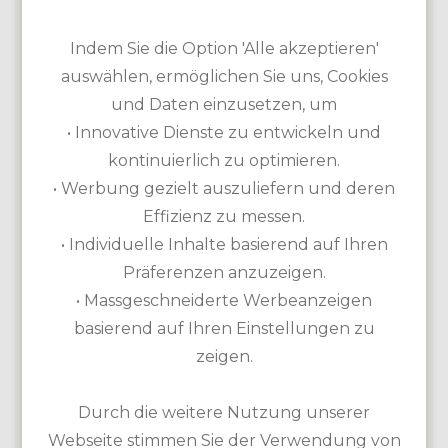
Indem Sie die Option 'Alle akzeptieren'
auswählen, ermöglichen Sie uns, Cookies
und Daten einzusetzen, um
• Innovative Dienste zu entwickeln und
kontinuierlich zu optimieren.
• Werbung gezielt auszuliefern und deren
Effizienz zu messen.
• Individuelle Inhalte basierend auf Ihren
Selbst, wenn man ohne Golfschläger auf die Anlage
Präferenzen anzuzeigen.
kommen würde, wäre die Zeit dort kaum verschwendet
– so schön sind die Ausblicke über die dominikanischen
• Massgeschneiderte Werbeanzeigen
Berge und den Chavón-Fluss, über den Yachthafen und
basierend auf Ihren Einstellungen zu
die Klippen. Der Platz selbst bietet 27 Löcher. Sieben
zeigen.
davon verlaufen entlang zerklüfteter Felsen, die knapp
100 Meter tief zum Fluss hin abfallen. Die Löcher 12 und
15 gehören wegen ihrer Länge und der Szenerie zu den
Durch die weitere Nutzung unserer
anspruchsvollsten Par 3 der Welt. Auf Dye Fore findet
Webseite stimmen Sie der Verwendung von
man verschiedene historische Einflüsse, die