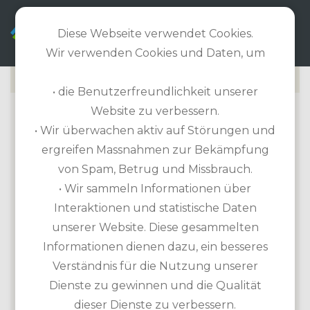
DE
Diese Webseite verwendet Cookies.
Wir verwenden Cookies und Daten, um
• die Benutzerfreundlichkeit unserer
Website zu verbessern.
DYE FORE COURSE
• Wir überwachen aktiv auf Störungen und
ergreifen Massnahmen zur Bekämpfung
Golfplatz Informationen
von Spam, Betrug und Missbrauch.
Länge: 7.205m / Par 72 / 18-Loch-Platz
• Wir sammeln Informationen über
Handicap erforderlich
Interaktionen und statistische Daten
Etikette: Golfcart inkluisve, keine
unserer Website. Diese gesammelten
zusätzliche Vorschriften
Informationen dienen dazu, ein besseres
Übungsmöglichkeiten: Driving Range
Verständnis für die Nutzung unserer
Ausrüstung zur Miete: Leihschläge, Cart
Dienste zu gewinnen und die Qualität
dieser Dienste zu verbessern.