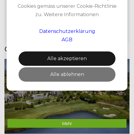
Vergangenheit und Gegenwart der dominikanischen
Cookies gemäss unserer Cookie-Richtlinie
Landschaft vereinen.
zu. Weitere Informationen
Datenschutzerklärung
AGB
Golfzone Promotionen
Alle akzeptieren
MONTE REI GOLF & COUNTRY CLUB
Alle ablehnen
Mehr