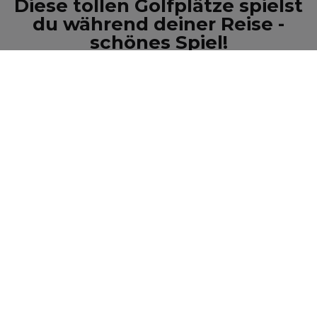
Diese tollen Golfplätze spielst
du während deiner Reise -
schönes Spiel!
CAMPOREAL GOLF COURSE
Weiterlesen
WEST CLIFFS GOLF COURSE