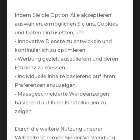
Telefonische Öffnungszeiten:
Montag bis Freitag:
Indem Sie die Option 'Alle akzeptieren'
09.00 - 12.00 / 13.00 - 18.00
auswählen, ermöglichen Sie uns, Cookies
und Daten einzusetzen, um
Warum TRAVELZONE?
• Innovative Dienste zu entwickeln und
kontinuierlich zu optimieren.
Team
• Werbung gezielt auszuliefern und deren
Partner
Effizienz zu messen.
Markenbotschafter
• Individuelle Inhalte basierend auf Ihren
Präferenzen anzuzeigen.
Medien
• Massgeschneiderte Werbeanzeigen
basierend auf Ihren Einstellungen zu
Rund um Deine Reise
zeigen.
Newsletter
Nachhaltigkeit
Durch die weitere Nutzung unserer
Webseite stimmen Sie der Verwendung