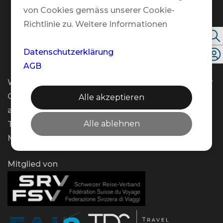
Kontakt
von Cookies gemäss unserer Cookie-
Richtlinie zu. Weitere Informationen
Folgen Sie uns
Datenschutzerklärung
AGB
Wir bieten Ihnen flexible Beratungstermine an – vor
Ort, telefonisch oder per Video – und das gerne
Alle akzeptieren
auch ausserhalb unserer regulären Öffnungszeiten.
Alle ablehnen
Teilen Sie uns Ihren Wunschtermin einfach per E-
Mail mit!
Mitglied von